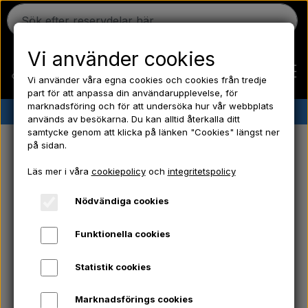
Vi använder cookies
Vi använder våra egna cookies och cookies från tredje
part för att anpassa din användarupplevelse, för
marknadsföring och för att undersöka hur vår webbplats
✔︎
Danskt lager
✔︎ Snabb leverans ✔︎ Låga priser
används av besökarna. Du kan alltid återkalla ditt
samtycke genom att klicka på länken "Cookies" längst ner
Hem
på sidan.
Traktorreservdelar &
Läs mer i våra
cookiepolicy
och
integritetspolicy
Ferguson
veterantraktordelar – stort utbud
Nödvändiga cookies
online
Massey Ferguson
Funktionella cookies
Hos Aparts erbjuder allt inom traktorreservdelar och
veterantraktordelar till klassiska traktorer. Oavsett om
Statistik cookies
Fordson
du söker några av de populära eller mer sällsynta
reservdelarna, eller specifika delar som traktordäck,
Marknadsförings cookies
hydraulikdelar, motorolja eller bultar, så har vi allt. Ta