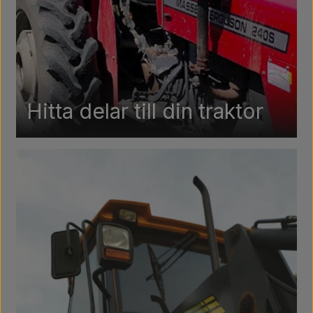
Päron
Färg Agricolour
PTO axlar GARDLOC
Hitta delar till din traktor
Verkstad/ Verktyg
Erbjudande