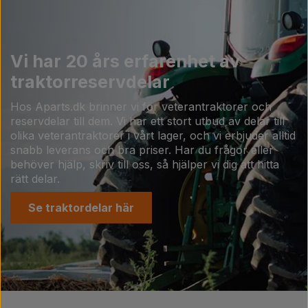
Vi har 20 års erfarenhet av
traktorreservdelar
Hos Aparts.dk brinner vi för veterantraktorer och
reservdelar till dem. Vi har ett stort utbud av delar till
olika veterantraktorer i vårt lager, och vi erbjuder alltid
snabb leverans och bra priser. Har du frågor eller
behöver hjälp, skriv till oss, så hjälper vi dig att hitta
rätt delar.
Se traktordelar här