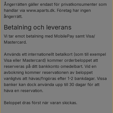
Päron
Ångerrätten gäller endast för privatkonsumenter som
handlar via www.aparts.dk. Företag har ingen
Färg Agricolour
ångerrätt.
Betalning och leverans
PTO axlar GARDLOC
Vi tar emot betalning med MobilePay samt Visa/
Mastercard.
Verkstad/ Verktyg
Används ett internationellt betalkort (som till exempel
Visa eller Mastercard) kommer orderbeloppet att
Erbjudande
reserveras på ditt bankkonto omedelbart. Vid en
avbokning kommer reservationen av beloppet
vanligtvis att hävas/frigöras efter 1-2 bankdagar. Vissa
banker kan dock använda upp till 30 dagar för att
häva en reservation.
Beloppet dras först när varan skickas.