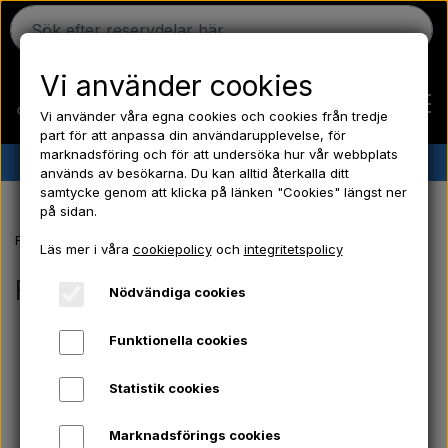
Vi använder cookies
Vi använder våra egna cookies och cookies från tredje
part för att anpassa din användarupplevelse, för
marknadsföring och för att undersöka hur vår webbplats
✔︎
Danskt lager
✔︎ Snabb leverans ✔︎ Låga priser
används av besökarna. Du kan alltid återkalla ditt
samtycke genom att klicka på länken "Cookies" längst ner
Hem
på sidan.
Framsida
Försäljnings- och leveransvillkor
Läs mer i våra
cookiepolicy
och
integritetspolicy
Ferguson
Försäljnings- och leveransvillkor
Nödvändiga cookies
Massey Ferguson
Funktionella cookies
Statistik cookies
Fordson
Marknadsförings cookies