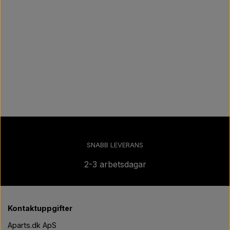
Päron
Färg Agricolour
PTO axlar GARDLOC
Verkstad/ Verktyg
Erbjudande
SNABB LEVERANS
2-3 arbetsdagar
Kontaktuppgifter
Aparts.dk ApS