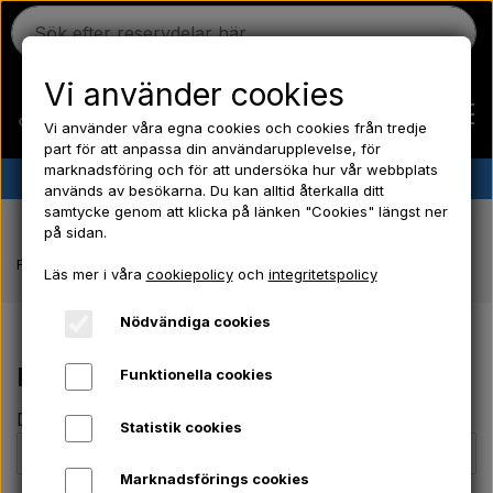
Vi använder cookies
Vi använder våra egna cookies och cookies från tredje
part för att anpassa din användarupplevelse, för
marknadsföring och för att undersöka hur vår webbplats
✔︎
Danskt lager
✔︎ Snabb leverans ✔︎ Låga priser
används av besökarna. Du kan alltid återkalla ditt
samtycke genom att klicka på länken "Cookies" längst ner
Hem
på sidan.
Framsida
Kontakta oss
Läs mer i våra
cookiepolicy
och
integritetspolicy
Ferguson
Nödvändiga cookies
Massey Ferguson
Kontakta oss
Funktionella cookies
Ditt namn *
Statistik cookies
Fordson
Marknadsförings cookies