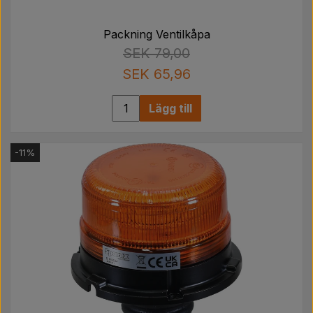
Packning Ventilkåpa
SEK 79,00
SEK 65,96
Lägg till
-11%