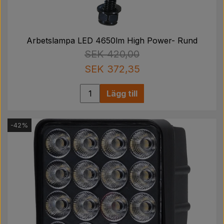
Arbetslampa LED 4650lm High Power- Rund
SEK 420,00
SEK 372,35
Lägg till
-42%