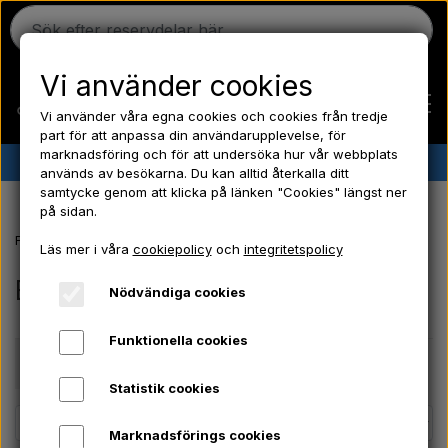
Vi använder cookies
Vi använder våra egna cookies och cookies från tredje
part för att anpassa din användarupplevelse, för
marknadsföring och för att undersöka hur vår webbplats
✔︎
Danskt lager
✔︎ Snabb leverans ✔︎ Låga priser
används av besökarna. Du kan alltid återkalla ditt
samtycke genom att klicka på länken "Cookies" längst ner
Hem
på sidan.
Framsida
Erbjudanden
Läs mer i våra
cookiepolicy
och
integritetspolicy
Ferguson
Erbjudanden
Nödvändiga cookies
Massey Ferguson
Funktionella cookies
Pris
Statistik cookies
Fordson
Marknadsförings cookies