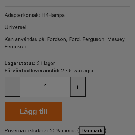
Päron
Adapterkontakt H4-lampa
Färg Agricolour
Universell
PTO axlar GARDLOC
Kan användas på: Fordson, Ford, Ferguson, Massey
Ferguson
Verkstad/ Verktyg
Lagerstatus:
2 i lager
Förväntad leveranstid:
2 - 5 vardagar
Erbjudande
−
+
Lägg till
Priserna inkluderar 25% moms (
Danmark
)