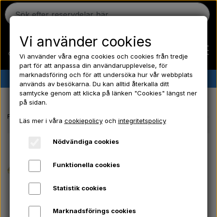
Vi använder cookies
Vi använder våra egna cookies och cookies från tredje
part för att anpassa din användarupplevelse, för
marknadsföring och för att undersöka hur vår webbplats
✔︎
Danskt lager
✔︎ Snabb leverans ✔︎ Låga priser
används av besökarna. Du kan alltid återkalla ditt
samtycke genom att klicka på länken "Cookies" längst ner
Hem
på sidan.
Framsida
El-delar/ Kemi/ Frostpluggar/ Verktyg/ Glödlampa/ Säkringa
Läs mer i våra
cookiepolicy
och
integritetspolicy
Ferguson
Nödvändiga cookies
Massey Ferguson
Funktionella cookies
Statistik cookies
Fordson
Marknadsförings cookies