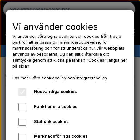
Vi använder cookies
Vi använder våra egna cookies och cookies från tredje
part för att anpassa din användarupplevelse, för
marknadsföring och för att undersöka hur vår webbplats
✔︎
Danskt lager
✔︎ Snabb leverans ✔︎ Låga priser
används av besökarna. Du kan alltid återkalla ditt
samtycke genom att klicka på länken "Cookies" längst ner
Hem
på sidan.
Framsida
El-delar/ Kemi/ Frostpluggar/ Verktyg/ Glödlampa/ Säkringa
Läs mer i våra
cookiepolicy
och
integritetspolicy
Ferguson
Nödvändiga cookies
Massey Ferguson
Funktionella cookies
Statistik cookies
Fordson
Marknadsförings cookies