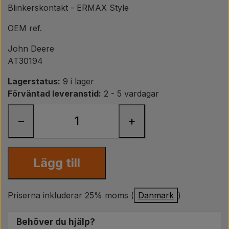
Päron
Blinkerskontakt - ERMAX Style
OEM ref.
Färg Agricolour
John Deere
AT30194
PTO axlar GARDLOC
Lagerstatus:
9 i lager
Förväntad leveranstid:
2 - 5 vardagar
Verkstad/ Verktyg
−
+
Erbjudande
Lägg till
Priserna inkluderar 25% moms (
Danmark
)
Behöver du hjälp?