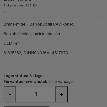
Päron
Artikelnummer: A2.51224
Färg Agricolour
Bränslefilter - Banjobult till CAV-konsol
PTO axlar GARDLOC
Banjobult inkl. aluminiumbricka
OEM ref.
Verkstad/ Verktyg
81825362, D1NN9N026A, 4617973
Erbjudande
Lagerstatus:
8 i lager
Förväntad leveranstid:
2 - 5 vardagar
−
+