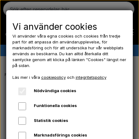
Vi använder cookies
Vi använder våra egna cookies och cookies från tredje
part för att anpassa din användarupplevelse, för
marknadsföring och för att undersöka hur vår webbplats
✔︎
Danskt lager
✔︎ Snabb leverans ✔︎ Låga priser
används av besökarna. Du kan alltid återkalla ditt
samtycke genom att klicka på länken "Cookies" längst ner
Hem
på sidan.
Framsida
Massey Ferguson reservdelar
Bränslefilter - Banjobult -
Läs mer i våra
cookiepolicy
och
integritetspolicy
Ferguson
Nödvändiga cookies
Massey Ferguson
Funktionella cookies
Statistik cookies
Fordson
Marknadsförings cookies