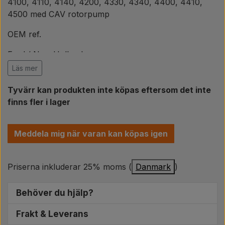
Päron
4100, 4110, 4140, 4200, 4330, 4340, 4400, 4410,
4500 med CAV rotorpump
Färg Agricolour
OEM ref.
Ford / New Holland
PTO axlar GARDLOC
81814456, 81814452, 81814572, 309801,
Läs mer
C5NE9A555D, C5NE9A556D, C5NE9A557E
Tyvärr kan produkten inte köpas eftersom det inte
Verkstad/ Verktyg
finns fler i lager
Erbjudande
Meddela mig när varan kan köpas igen
Priserna inkluderar 25% moms (
Danmark
)
Behöver du hjälp?
Vi sitter redo att hjälpa dig att hitta de helt rätta
Frakt & Leverans
reservdelarna till din traktor. Vardagar mellan