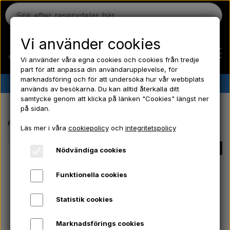
Vi använder cookies
Vi använder våra egna cookies och cookies från tredje
part för att anpassa din användarupplevelse, för
marknadsföring och för att undersöka hur vår webbplats
✔︎
Danskt lager
✔︎ Snabb leverans ✔︎ Låga priser
används av besökarna. Du kan alltid återkalla ditt
samtycke genom att klicka på länken "Cookies" längst ner
Hem
på sidan.
Framsida
Ford traktor reservdelar
Bränslerör - Dysrörsats - 3 cyl.
Läs mer i våra
cookiepolicy
och
integritetspolicy
Ferguson
SLUT I LAGER
Nödvändiga cookies
Massey Ferguson
Funktionella cookies
Statistik cookies
Fordson
Marknadsförings cookies