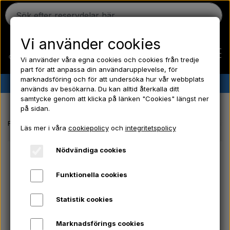
Vi använder cookies
Vi använder våra egna cookies och cookies från tredje
part för att anpassa din användarupplevelse, för
marknadsföring och för att undersöka hur vår webbplats
✔︎
Danskt lager
✔︎ Snabb leverans ✔︎ Låga priser
används av besökarna. Du kan alltid återkalla ditt
samtycke genom att klicka på länken "Cookies" längst ner
Hem
på sidan.
Framsida
Massey Ferguson reservdelar
Broms - Bult till bromsstång
Läs mer i våra
cookiepolicy
och
integritetspolicy
Ferguson
Nödvändiga cookies
Massey Ferguson
Funktionella cookies
Statistik cookies
Fordson
Marknadsförings cookies