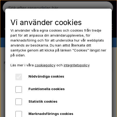
Vi använder cookies
Vi använder våra egna cookies och cookies från tredje
part för att anpassa din användarupplevelse, för
marknadsföring och för att undersöka hur vår webbplats
✔︎
Danskt lager
✔︎ Snabb leverans ✔︎ Låga priser
används av besökarna. Du kan alltid återkalla ditt
samtycke genom att klicka på länken "Cookies" längst ner
Hem
på sidan.
Framsida
Ford traktor reservdelar
Broms - Justeringsskruv - MF - F
Läs mer i våra
cookiepolicy
och
integritetspolicy
Ferguson
Nödvändiga cookies
Massey Ferguson
Funktionella cookies
Statistik cookies
Fordson
Marknadsförings cookies