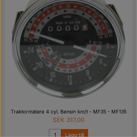
Traktormätare 4 cyl. Bensin km/t - MF35 - MF135
SEK 317,00
Lägg till