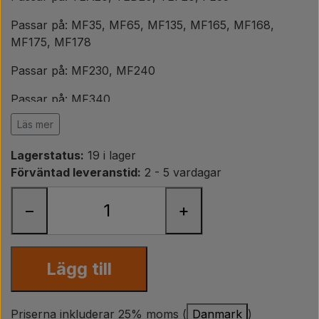
Päron
Passar på: MF35, MF65, MF135, MF165, MF168,
MF175, MF178
Färg Agricolour
Passar på: MF230, MF240
PTO axlar GARDLOC
Passar på: MF340
Läs mer
Passar på: MF550
Verkstad/ Verktyg
Lagerstatus:
19 i lager
Passar på: Fordson Dexta, Super Dexta
Förväntad leveranstid:
2 - 5 vardagar
Erbjudande
Passar på: Ford 2000, 3000, 4000
−
+
Passar på: Ford 2100, 2110, 2120, 2310, 2600, 2610,
3100, 3120, 3300, 3310, 3330, 3400, 3500, 3600,
3610, 4110
Lägg till
OEM ref.,
Ford / New Holland
Priserna inkluderar 25% moms (
Danmark
)