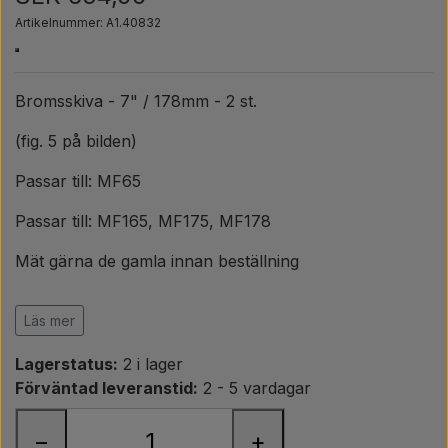
Päron
Artikelnummer: A1.40832
Färg Agricolour
Bromsskiva - 7" / 178mm - 2 st.
PTO axlar GARDLOC
(fig. 5 på bilden)
Passar till: MF65
Verkstad/ Verktyg
Passar till: MF165, MF175, MF178
Erbjudande
Mät gärna de gamla innan beställning
OEM ref.
Läs mer
Ford / New Holland
Lagerstatus:
2 i lager
9508667, 9512098
Förväntad leveranstid:
2 - 5 vardagar
Landini
1810350M91, 183515M92, 1753117M91, 1021314M91,
−
+
764805M92, 1810335M91, 1884029M91, 3910276M91