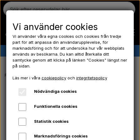
Vi använder cookies
Vi använder våra egna cookies och cookies från tredje
part för att anpassa din användarupplevelse, för
marknadsföring och för att undersöka hur vår webbplats
✔︎
Danskt lager
✔︎ Snabb leverans ✔︎ Låga priser
används av besökarna. Du kan alltid återkalla ditt
samtycke genom att klicka på länken "Cookies" längst ner
Hem
på sidan.
Framsida
Massey Ferguson reservdelar
Bromsskiva - 7" / 178mm - 
Läs mer i våra
cookiepolicy
och
integritetspolicy
Ferguson
Nödvändiga cookies
Massey Ferguson
Funktionella cookies
Statistik cookies
Fordson
Marknadsförings cookies