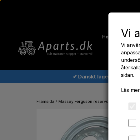
Vi 
Hem
Ferguso
Vi anvä
Traktord
anpassa
undersö
återkall
sidan.
✔ Danskt lager
Läs mer
Framsida
Massey Ferguson reservdelar
Fälg 4,5 x