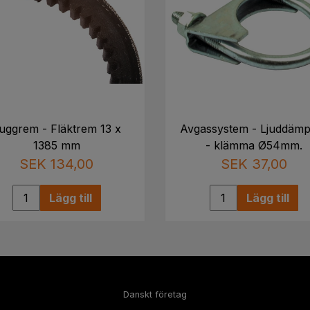
uggrem - Fläktrem 13 x
Avgassystem - Ljuddämp
1385 mm
- klämma Ø54mm.
SEK 134,00
SEK 37,00
Lägg till
Lägg till
Danskt företag