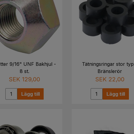
tter 9/16" UNF Bakhjul -
Tätningsringar stor typ
8 st.
Bränslerör
SEK 129,00
SEK 22,00
Lägg till
Lägg till