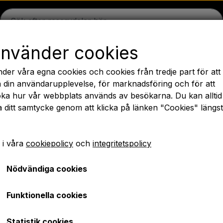
använder cookies
n
Massey Ferguson
Fordson
Ford
Dragbommar - 
nder våra egna cookies och cookies från tredje part för att
äck
Olja
Kemi
El-delar
LED Lyktor
Päron
Färg 
 din användarupplevelse, för marknadsföring och för att
ka hur vår webbplats används av besökarna. Du kan alltid
PTO axlar GARDLOC
Verkstad/ Verktyg
Erbjudande
a ditt samtycke genom att klicka på länken "Cookies" längs
✔ Snabb leverans
 i våra
cookiepolicy
och
integritetspolicy
 16"
Nödvändiga cookies
Fälg 4,5 x 16"
Funktionella cookies
SEK 654,00
Statistik cookies
Artikelnummer: A1.40286