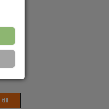
till
 MF375, MF390