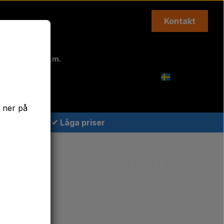
Kontakt
Topplänkar m.m.
Agricolour
t ner på
✔ Låga priser