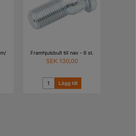
704675R92, 704675R91, 704104R91,
 C9NN1007B, D2NN1007L, E6NN1007LA,
, C5NN1007B, 81812445, 81821919,
96
 m/
Framhjulsbult till nav - 6 st.
SEK 130,00
Lägg till
83335M2, 885741M3, 885741T2M,