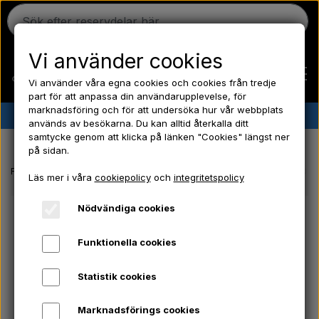
Vi använder cookies
Vi använder våra egna cookies och cookies från tredje
part för att anpassa din användarupplevelse, för
marknadsföring och för att undersöka hur vår webbplats
✔︎
Danskt lager
✔︎ Snabb leverans ✔︎ Låga priser
används av besökarna. Du kan alltid återkalla ditt
samtycke genom att klicka på länken "Cookies" längst ner
Hem
på sidan.
Framsida
Ford traktor reservdelar
Framhjulslagersats - Ford 4000
Läs mer i våra
cookiepolicy
och
integritetspolicy
Ferguson
Nödvändiga cookies
Massey Ferguson
Funktionella cookies
Statistik cookies
Fordson
Marknadsförings cookies