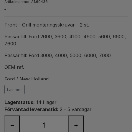
Päron
Artikelnummer: A1.60436
Färg Agricolour
Front – Grill monteringsskruvar - 2 st.
Passar till: Ford 2600, 3600, 4100, 4600, 5600, 6600,
PTO axlar GARDLOC
7600
Passar till: Ford 3000, 4000, 5000, 6000, 7000
Verkstad/ Verktyg
OEM ref.
Erbjudande
Ford / New Holland
9626645, 83901581, C9NN8B151B, D4NN8N213A,
Läs mer
C3NN8B151A, 45264S2, 386317S2, 81822695
Lagerstatus:
14 i lager
Förväntad leveranstid:
2 - 5 vardagar
−
+