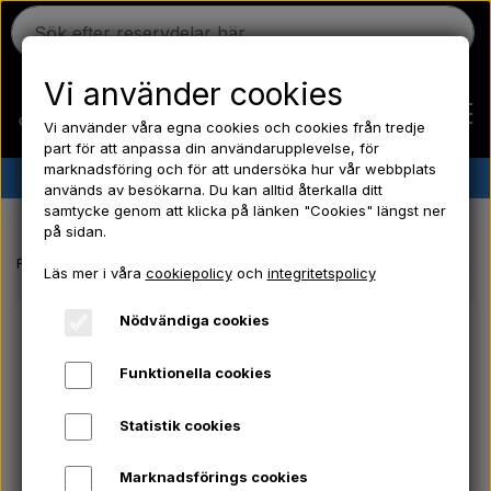
Vi använder cookies
Vi använder våra egna cookies och cookies från tredje
part för att anpassa din användarupplevelse, för
marknadsföring och för att undersöka hur vår webbplats
✔︎
Danskt lager
✔︎ Snabb leverans ✔︎ Låga priser
används av besökarna. Du kan alltid återkalla ditt
samtycke genom att klicka på länken "Cookies" längst ner
Hem
på sidan.
Framsida
Ford traktor reservdelar
Front - Grill monteringsskruvar - 
Läs mer i våra
cookiepolicy
och
integritetspolicy
Ferguson
Nödvändiga cookies
Massey Ferguson
Funktionella cookies
Statistik cookies
Fordson
Marknadsförings cookies