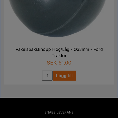
Växelspaksknopp Hög/Låg - Ø33mm - Ford
Traktor
SEK 51,00
Lägg till
SNABB LEVERANS