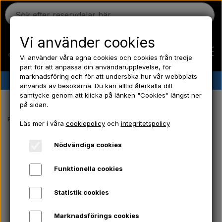
Vi använder cookies
Vi använder våra egna cookies och cookies från tredje
part för att anpassa din användarupplevelse, för
marknadsföring och för att undersöka hur vår webbplats
✔︎
Danskt lager
✔︎ Snabb leverans ✔︎ Låga priser
används av besökarna. Du kan alltid återkalla ditt
samtycke genom att klicka på länken "Cookies" längst ner
Hem
på sidan.
Framsida
Massey Ferguson reservdelar
Gasdämpare - Bakruta -T
Läs mer i våra
cookiepolicy
och
integritetspolicy
Ferguson
Nödvändiga cookies
Massey Ferguson
Funktionella cookies
Statistik cookies
Fordson
Marknadsförings cookies