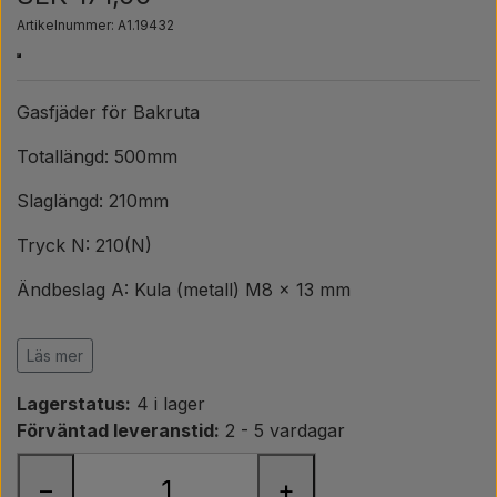
Päron
Artikelnummer: A1.19432
Färg Agricolour
Gasfjäder för Bakruta
PTO axlar GARDLOC
Totallängd: 500mm
Slaglängd: 210mm
Verkstad/ Verktyg
Tryck N: 210(N)
Erbjudande
Ändbeslag A: Kula (metall) M8 x 13 mm
Ändbeslag B: Kula (metall) M8 x 13 mm
Läs mer
Cylinder ytterdiameter: 18mm
Lagerstatus:
4 i lager
Stångdiameter (mm): 8mm.
Förväntad leveranstid:
2 - 5 vardagar
Passar på: MF240, MF250, MF265, MF275, MF290
−
+