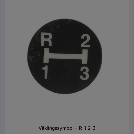
3384671M1, 3476187M1, 1873903M93
Växlingssymbol - R-1-2-3