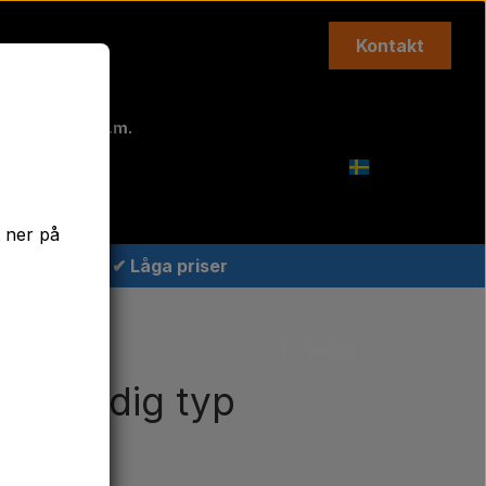
Kontakt
Topplänkar m.m.
Agricolour
t ner på
✔ Låga priser
dell tidig typ