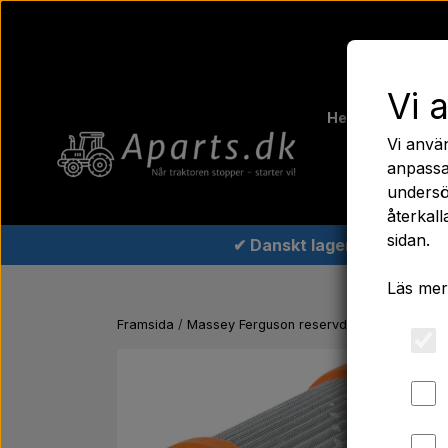
Vi 
Hem
Ferguso
Vi anvä
Traktord
anpassa
undersö
återkall
sidan.
✔ Danskt lager
Läs mer
Framsida
Massey Ferguson reservdelar
Hydraulikf