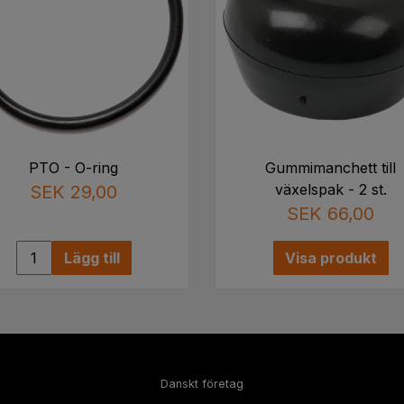
PTO - O-ring
Gummimanchett till
växelspak - 2 st.
SEK 29,00
SEK 66,00
Lägg till
Visa produkt
Danskt företag