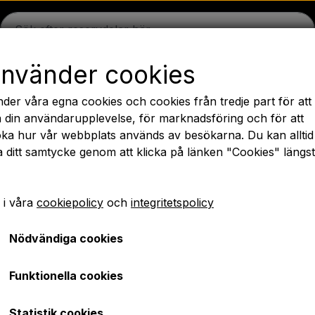
använder cookies
n
Massey Ferguson
Fordson
Ford
Dragbommar - 
nder våra egna cookies och cookies från tredje part för att
äck
Olja
Kemi
El-delar
LED Lyktor
Päron
Färg 
 din användarupplevelse, för marknadsföring och för att
ka hur vår webbplats används av besökarna. Du kan alltid
PTO axlar GARDLOC
Verkstad/ Verktyg
Erbjudande
a ditt samtycke genom att klicka på länken "Cookies" längs
✔ Snabb leverans
 i våra
cookiepolicy
och
integritetspolicy
ilter - Lång modell tidig typ
Nödvändiga cookies
Hydraulikfilter - Lång mo
Funktionella cookies
SEK 124,00
Statistik cookies
Artikelnummer: A1.41450