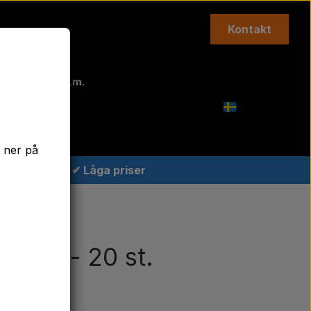
Kontakt
Topplänkar m.m.
Agricolour
t ner på
✔ Låga priser
st.
hane - 20 st.