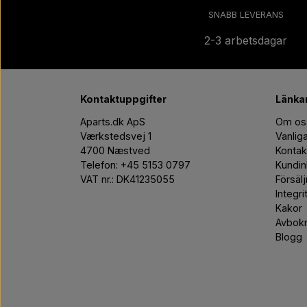
SNABB LEVERANS
2-3 arbetsdagar
Kontaktuppgifter
Länkar 
Aparts.dk ApS
Om os
Værkstedsvej 1
Vanlig
4700 Næstved
Kontak
Telefon: +45 5153 0797
Kundin
VAT nr.: DK41235055
Försäl
Integri
Kakor
Avbokn
Blogg