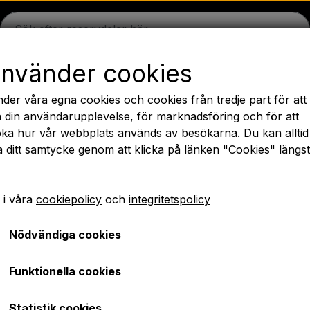
använder cookies
n
Massey Ferguson
Fordson
Ford
Dragbommar - 
nder våra egna cookies och cookies från tredje part för att
äck
Olja
Kemi
El-delar
LED Lyktor
Päron
Färg 
 din användarupplevelse, för marknadsföring och för att
ka hur vår webbplats används av besökarna. Du kan alltid
PTO axlar GARDLOC
Verkstad/ Verktyg
Erbjudande
a ditt samtycke genom att klicka på länken "Cookies" längs
✔ Snabb leverans
 i våra
cookiepolicy
och
integritetspolicy
ödlampa/ Säkringar/ Bultar
El-delar
Kabelsko 5,0 mm - Rund hane - 20 
Nödvändiga cookies
Kabelsko 5,0 mm - Rund 
Funktionella cookies
SEK 43,00
Statistik cookies
Artikelnummer: A1.8549