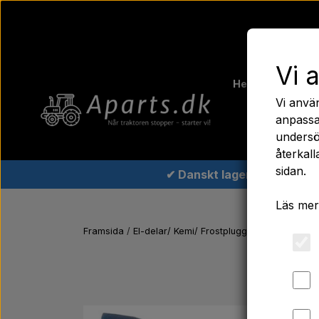
Vi 
Hem
Ferguso
Vi anvä
Traktord
anpassa
undersö
återkall
sidan.
✔ Danskt lager
Läs mer
Framsida
El-delar/ Kemi/ Frostpluggar/ Verktyg/ Gl