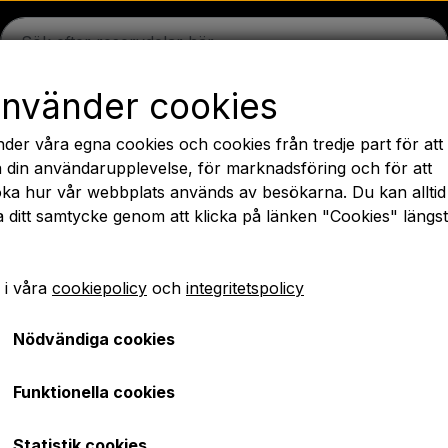
använder cookies
n
Massey Ferguson
Fordson
Ford
Dragbommar - 
nder våra egna cookies och cookies från tredje part för att
äck
Olja
Kemi
El-delar
LED Lyktor
Päron
Färg 
 din användarupplevelse, för marknadsföring och för att
ka hur vår webbplats används av besökarna. Du kan alltid
PTO axlar GARDLOC
Verkstad/ Verktyg
Erbjudande
a ditt samtycke genom att klicka på länken "Cookies" längs
✔ Snabb leverans
 i våra
cookiepolicy
och
integritetspolicy
ödlampa/ Säkringar/ Bultar
Spännband
Spännband rostfri/ stål 25- 40
Nödvändiga cookies
Spännband rostfri/ stål
Funktionella cookies
SEK 37,00
Statistik cookies
Artikelnummer: A1.12891