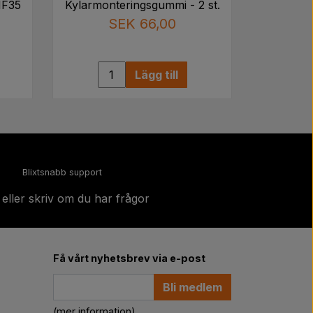
MF35
Kylarmonteringsgummi - 2 st.
SEK 66,00
Lägg till
Blixtsnabb support
 eller skriv om du har frågor
Få vårt nyhetsbrev via e-post
Bli medlem
(mer information)