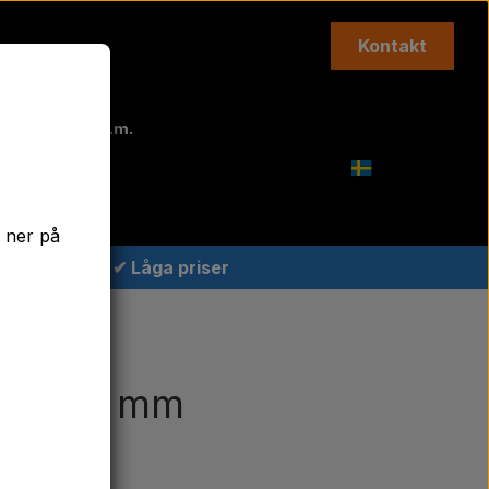
Kontakt
Topplänkar m.m.
Agricolour
t ner på
✔ Låga priser
 mm
 25- 40 mm