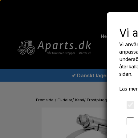
Vi 
Hem
Ferguso
Vi anvä
Traktord
anpassa
undersö
återkall
sidan.
✔ Danskt lager
Läs mer
Framsida
El-delar/ Kemi/ Frostpluggar/ Verktyg/ Gl