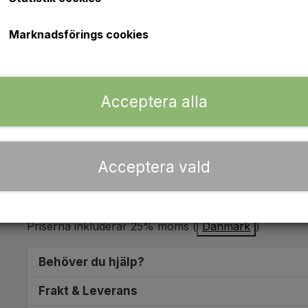
Marknadsförings cookies
KRAFTIGT rostfritt stålspännband 25- 40 mm
Bredd: 12mm
Acceptera alla
Lagerstatus:
6 i lager
Förväntad leveranstid:
2 - 5 vardagar
Acceptera vald
Lägg 
−
+
Priserna inkluderar 25% moms (
Danmark
)
Behöver du hjälp?
Vi sitter redo att hjälpa dig att hitta de helt rätta re
Frakt & Leverans
10.00 och 16.00 kan du ringa på
+45 5153 0797
. D