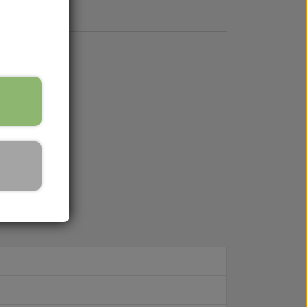
till
servdelarna till din traktor. Vardagar mellan
u är också alltid välkommen att skicka oss