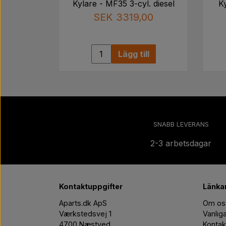
Kylare - MF35 3-cyl. diesel
K
SEK 3319,00
Lägg till
SNABB LEVERANS
2-3 arbetsdagar
Kontaktuppgifter
Länkar 
Aparts.dk ApS
Om os
Værkstedsvej 1
Vanlig
4700 Næstved
Kontak