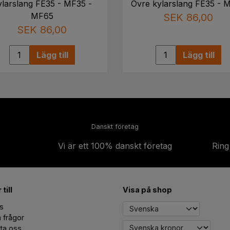
ylarslang FE35 - MF35 -
Övre kylarslang FE35 - 
MF65
SEK 86,00
SEK 86,00
Lägg till
Lägg till
Danskt företag
Vi är ett 100% danskt företag
Ring
till
Visa på shop
s
a frågor
ta oss