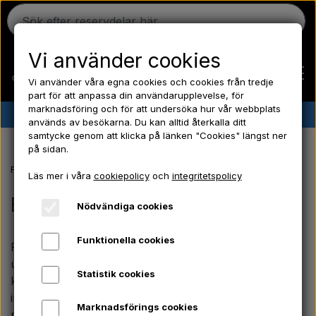
Vi använder cookies
Vi använder våra egna cookies och cookies från tredje
part för att anpassa din användarupplevelse, för
marknadsföring och för att undersöka hur vår webbplats
✔︎
Danskt lager
✔︎ Snabb leverans ✔︎ Låga priser
används av besökarna. Du kan alltid återkalla ditt
samtycke genom att klicka på länken "Cookies" längst ner
Hem
på sidan.
Framsida
Ford traktor reservdelar
Ford 1000-serien reservdelar
F
Läs mer i våra
cookiepolicy
och
integritetspolicy
Ferguson
Bromsar
Nödvändiga cookies
Massey Ferguson
Funktionella cookies
Få optimal bromsverkan på din Ford 4000 med vårt
utbud av mekaniska slitdelar och tätningar. Vi erbjuder
Statistik cookies
Fordson
kvalitetsdelar till pedaluppbyggnaden och bromshuset,
inklusive bussningar till pedalaxeln, filtpackningar och
Marknadsförings cookies
packdosor till korsaxeln samt kraftiga returfjädrar