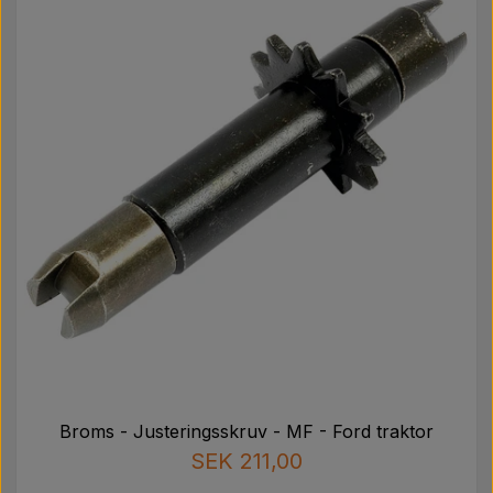
Päron
Färg Agricolour
PTO axlar GARDLOC
Verkstad/ Verktyg
Erbjudande
Broms - Justeringsskruv - MF - Ford traktor
SEK 211,00